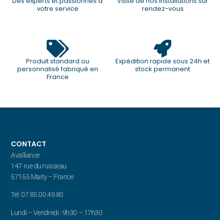
Des experts et passionnés à
Visite de nos installations sur
votre service
rendez-vous
Produit standard ou
Expédition rapide sous 24h et
personnalisé fabriqué en
stock permanent
France
CONTACT
Avalliance
147 rue du ruisseau
57155 Marly – France
Tel: 07.85.00.49.80
Lundi – Vendredi : 9h30 – 17h30