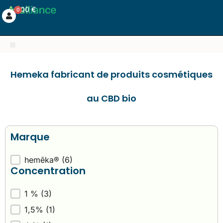
0,00
€
0
Hemeka fabricant de produits cosmétiques
au CBD bio
Marque
Marque
hemēka®
(6)
Concentration
Concentration
1 %
(3)
1,5%
(1)