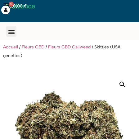
0
0,00
€
Accueil
/
Fleurs CBD
/
Fleurs CBD Caliweed
/ Skittles (USA
genetics)