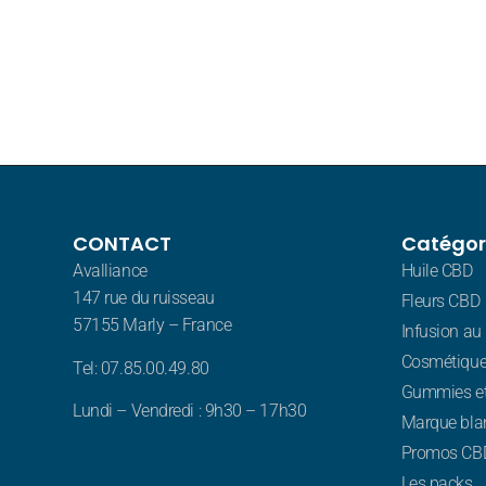
CONTACT
Catégor
Avalliance
Huile CBD
147 rue du ruisseau
Fleurs CBD
57155 Marly – France
Infusion au
Cosmétique
Tel: 07.85.00.49.80
Gummies e
Lundi – Vendredi : 9h30 – 17h30
Marque bla
Promos CB
Les packs