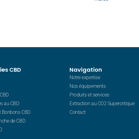
ies CBD
Navigation
Notre expertise
Nos équipements
 CBD
Produits et services
s au CBD
Extraction au CO2 Supercritique
t Bonbons CBD
Contact
nche de CBD
D