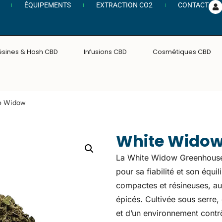
ÉQUIPEMENTS
EXTRACTION CO2
CONTACT
ésines & Hash CBD
Infusions CBD
Cosmétiques CBD
e Widow
White Wido
La White Widow Greenhouse 
pour sa fiabilité et son équi
compactes et résineuses, au
épicés. Cultivée sous serre, e
et d’un environnement contrô