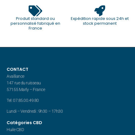
Produit standard ou
Expédition rapide sous 24h et
personnalisé fabriqué en
stock permanent
France
CONTACT
Avalliance
147 rue du ruisseau
57155 Marly – France
Tel: 07.85.00.49.80
Lundi – Vendredi : 9h30 – 17h30
Catégories CBD
Huile CBD