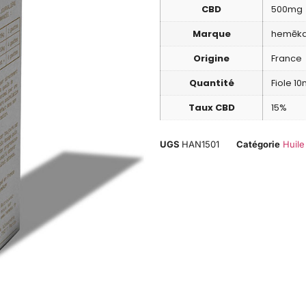
CBD
500mg
Marque
hemēk
Origine
France
Quantité
Fiole 10
Taux CBD
15%
UGS
HAN1501
Catégorie
Huil