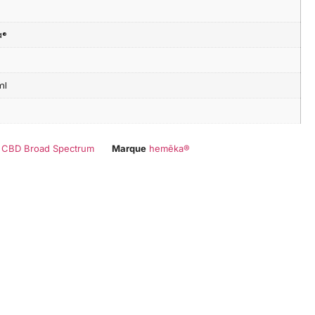
a®
ml
e CBD Broad Spectrum
Marque
hemēka®