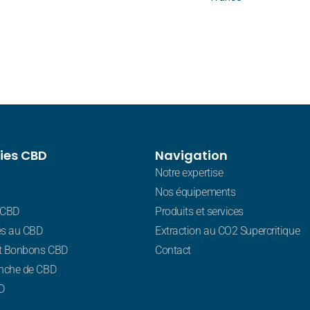
ies CBD
Navigation
Notre expertise
Nos équipements
 CBD
Produits et services
s au CBD
Extraction au CO2 Supercritique
t Bonbons CBD
Contact
nche de CBD
D