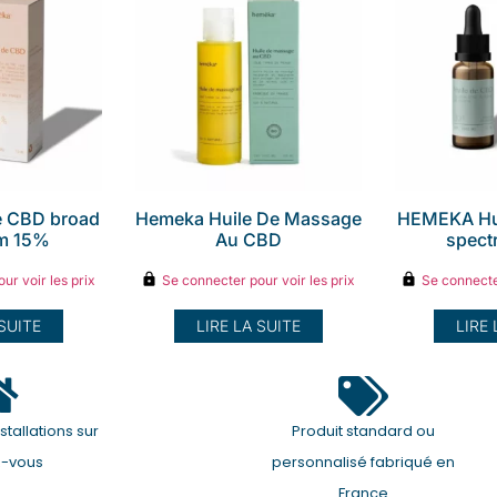
 CBD broad
Hemeka Huile De Massage
HEMEKA Hu
m 15%
Au CBD
spec
ur voir les prix
Se connecter pour voir les prix
Se connecter
 SUITE
LIRE LA SUITE
LIRE 
stallations sur
Produit standard ou
z-vous
personnalisé fabriqué en
France