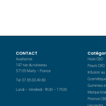
CONTACT
Catégor
Avalliance
Huile CBD
147 rue du ruisseau
Fleurs CBD
57155 Marly – France
Infusion au
Cosmétique
Tel: 07.85.00.49.80
Gummies e
Lundi – Vendredi : 9h30 – 17h30
Marque bla
Promos CB
Les packs