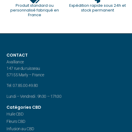
Produit standard ou
Expédition rapide sous 24h et
personnalisé fabriqué en
stock permanent
France
CONTACT
Avalliance
147 rue du ruisseau
57155 Marly – France
Tel: 07.85.00.49.80
Lundi – Vendredi : 9h30 – 17h30
Catégories CBD
Huile CBD
Fleurs CBD
Infusion au CBD